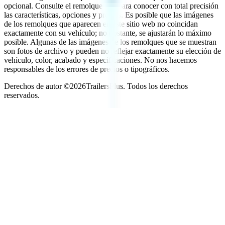
opcional. Consulte el remolque real para conocer con total precisión
las características, opciones y precios. Es posible que las imágenes
de los remolques que aparecen en este sitio web no coincidan
exactamente con su vehículo; no obstante, se ajustarán lo máximo
posible. Algunas de las imágenes de los remolques que se muestran
son fotos de archivo y pueden no reflejar exactamente su elección de
vehículo, color, acabado y especificaciones. No nos hacemos
responsables de los errores de precios o tipográficos.
Derechos de autor ©
2026
TrailersPlus. Todos los derechos
reservados.