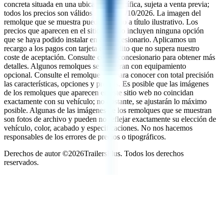
concreta situada en una ubicación específica, sujeta a venta previa;
todos los precios son válidos hasta el
08/10/2026
. La imagen del
remolque que se muestra puede ser solo a título ilustrativo. Los
precios que aparecen en el sitio web no incluyen ninguna opción
que se haya podido instalar en el concesionario. Aplicamos un
recargo a los pagos con tarjeta de crédito que no supera nuestro
coste de aceptación. Consulte con el concesionario para obtener más
detalles. Algunos remolques se muestran con equipamiento
opcional. Consulte el remolque real para conocer con total precisión
las características, opciones y precios. Es posible que las imágenes
de los remolques que aparecen en este sitio web no coincidan
exactamente con su vehículo; no obstante, se ajustarán lo máximo
posible. Algunas de las imágenes de los remolques que se muestran
son fotos de archivo y pueden no reflejar exactamente su elección de
vehículo, color, acabado y especificaciones. No nos hacemos
responsables de los errores de precios o tipográficos.
Derechos de autor ©
2026
TrailersPlus. Todos los derechos
reservados.