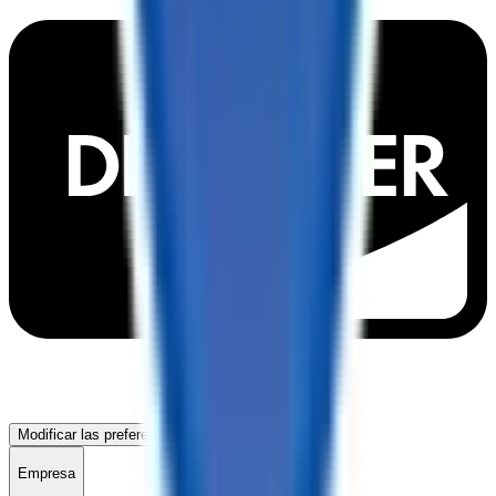
Modificar las preferencias de cookies
Empresa