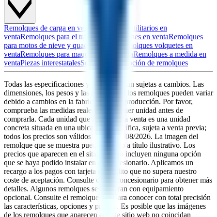
Remolques de carga en venta
Remolques utilitarios en
venta
Remolques para el transporte de coches en venta
Remolques
para motos de nieve y quads en venta
Remolques volquetes en
venta
Remolques para maquinaria en venta
Remolques a medida en
venta
Piezas interestatales
Servicio y reparación de remolques
Todas las especificaciones y medidas están sujetas a cambios. Las
dimensiones, los pesos y las medidas de los remolques pueden variar
debido a cambios en la fabricación y la producción. Por favor,
comprueba las medidas reales de cualquier unidad antes de
comprarla. Cada unidad que aparece a la venta es una unidad
concreta situada en una ubicación específica, sujeta a venta previa;
todos los precios son válidos hasta el
08/08/2026
. La imagen del
remolque que se muestra puede ser solo a título ilustrativo. Los
precios que aparecen en el sitio web no incluyen ninguna opción
que se haya podido instalar en el concesionario. Aplicamos un
recargo a los pagos con tarjeta de crédito que no supera nuestro
coste de aceptación. Consulte con el concesionario para obtener más
detalles. Algunos remolques se muestran con equipamiento
opcional. Consulte el remolque real para conocer con total precisión
las características, opciones y precios. Es posible que las imágenes
de los remolques que aparecen en este sitio web no coincidan