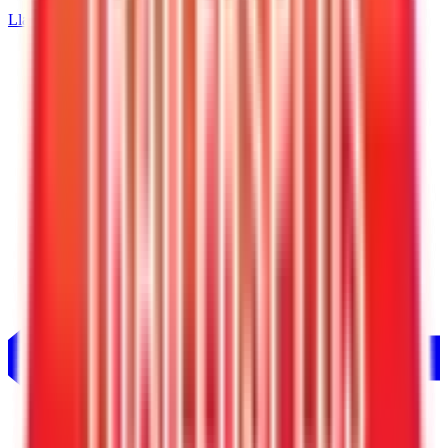
Llamar
501-232-4019
Inicio
/
Arkansas
/
Conway
/
Remolques de carga de 7' de ancho
/
Interstate Remolque de carga LoadRunner de 7 x 14