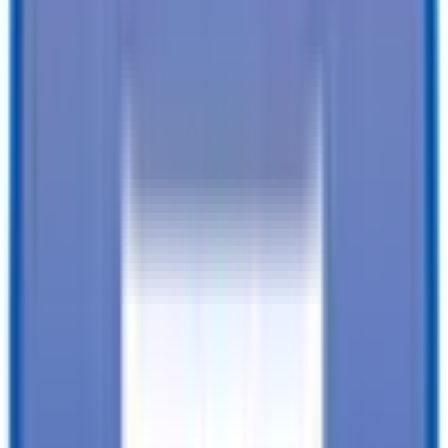
Clearance Lights
:
Resistente a la intemperie
Tail Lights
:
LED
Protección anticorrosiva
:
Revestimiento anticorrosivo
VER TODAS LAS ESPECIFICACIONES
Our customers love us!
4.8