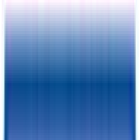
Exterior View
Fotos
Precio:
$
7489
Desde tan solo
$
238.99
/mes
RESERVA POR 1 $ Y FINALIZA LA COMPRA
Con un depósito reembolsable de 1 $ podrás reservar esta caravana
durante 7 días
PIDE UNA CITA
¡Reserva una visita con nuestro equipo para obtener más
información y ver nuestro catálogo!
¿Sigues viendo tráilers?
Así que ya tienes este
Añadir al carrito
guardado.
Ventajas de la financiación
✓