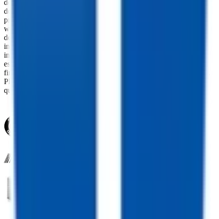
documentation fees, or other fees. All prices do not include taxes,
documentation, and licensing fees. Dealer is not responsible for
pricing errors. Financing rates and offers are national averages for
well qualified buyers. Actual rates may vary. Acquisition fees,
destination charges, tag, title, and other fees and incentives are not
included in this calculation, which is an estimate only. The default
interest rate is based on a 36-month loan. Monthly payment
estimates are for informational purposes and do not represent a
financing offer from the seller of this trailer. Other taxes may apply.
Please contact dealer for specific details regarding price and
qualification.