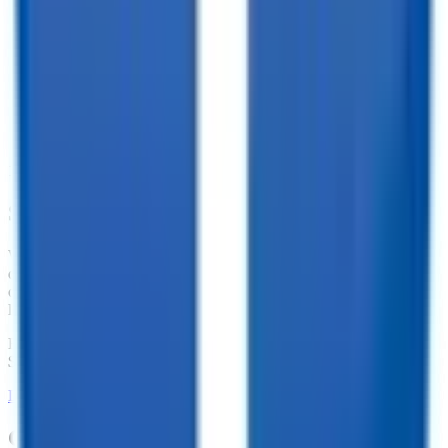
10,000+ Customer Reviews
Same Day Financing!
We offer financing for our enclosed cargo trailers, utility trailers,
dump trailers, equipment trailers, and more. With great financing
offers such as no penalties for an early payoff and Interest Rates as
low as 7.74%, what are you waiting for?
Financing Available from
$
238.99
/mo.
LEARN MORE ABOUT FINANCING
Customize your trailer to fit your needs!