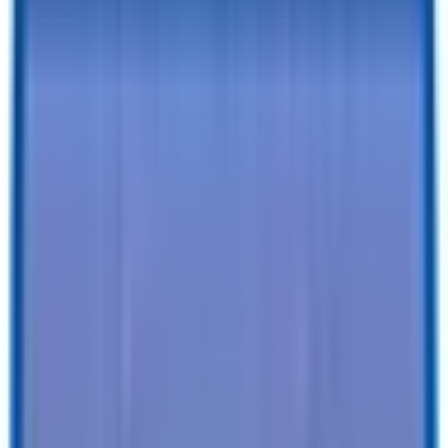
Paga desde tan solo $
238.99
/mes - Con financiación tradicional
✓
Opción de alquiler con opción a compra disponible con C3: se
aprueban todos los historiales crediticios
✓
Financiación en el mismo día
✓
Sin penalización por amortización anticipada
¿Quieres saber más?
Solicitar financiación
o
¡Llama ahora!
501-
232-4019
Especificaciones
Descripción
Detalles del tráiler
Color
:
Plata
A ustedes
:
Remolque de carga LoadRunner de 7 x 14
Tires
:
Radial de 15"
Tipo de bola / tapón
:
2-5/16" / 7 vías
Ven
:
4RALS1422TC081186
Características