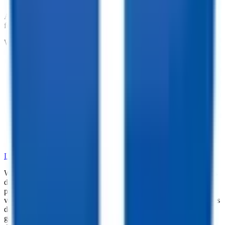
At TrailersPlus, we pride ourselves on providing the parts you need
for your trailer.
We offer:
•
Dependable Trailer Parts
•
Versatile Accessories
•
Cargo Management Tools
•
Skilled Service and Installation
•
Dependable Trailer Parts
•
Versatile Accessories
•
Cargo Management Tools
•
Skilled Service and Installation
LEARN MORE ABOUT OUR PARTS SELECTION
While every reasonable effort is made to ensure the accuracy of this
data, we are not responsible for any errors or omissions regarding
pricing, vehicle photos, accessories, parts or equipment. Please
verify any information in question with a dealership Manager. Prices
do not include additional fees and costs of closing, including
government fees and taxes, any finance charges, any dealer