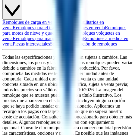
Remolques de carga en venta
Remolques utilitarios en
venta
Remolques para el transporte de coches en venta
Remolques
para motos de nieve y quads en venta
Remolques volquetes en
venta
Remolques para maquinaria en venta
Remolques a medida en
venta
Piezas interestatales
Servicio y reparación de remolques
Todas las especificaciones y medidas están sujetas a cambios. Las
dimensiones, los pesos y las medidas de los remolques pueden variar
debido a cambios en la fabricación y la producción. Por favor,
comprueba las medidas reales de cualquier unidad antes de
comprarla. Cada unidad que aparece a la venta es una unidad
concreta situada en una ubicación específica, sujeta a venta previa;
todos los precios son válidos hasta el
08/10/2026
. La imagen del
remolque que se muestra puede ser solo a título ilustrativo. Los
precios que aparecen en el sitio web no incluyen ninguna opción
que se haya podido instalar en el concesionario. Aplicamos un
recargo a los pagos con tarjeta de crédito que no supera nuestro
coste de aceptación. Consulte con el concesionario para obtener más
detalles. Algunos remolques se muestran con equipamiento
opcional. Consulte el remolque real para conocer con total precisión
las características, opciones y precios. Es posible que las imágenes