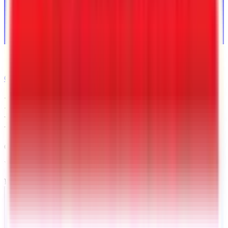
CORREO ELECTRÓNICO
Interstate Remolque de carga
LoadRunner de 7 x 14
Conway
, AR
VIN:
4RALS1422TC081186
EN STOCK