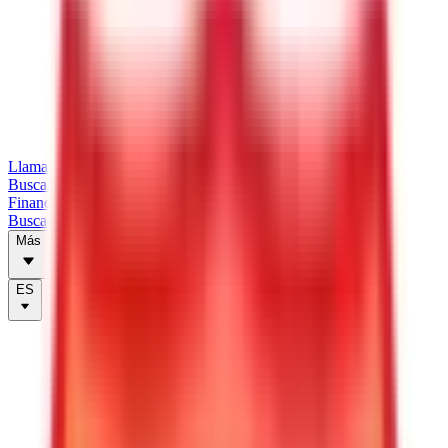
Llamar
Buscar tráilers
Financiación
Buscador de tiendas
Más
ES