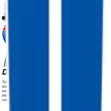
TrailersPlus es tu punto único de referencia para la venta de
remolques, recambios y servicio técnico. Con más de 92
establecimientos repartidos por todo el país y más de 11900
remolques disponibles a nivel nacional, somos el mayor
concesionario independiente de remolques de EE. UU.