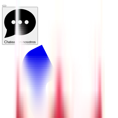
Chatea con nosotros