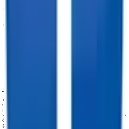
At TrailersPlus, we pride ourselves on providing the parts you need
for your trailer.
We offer:
•
Dependable Trailer Parts
•
Versatile Accessories
•
Cargo Management Tools
•
Skilled Service and Installation
•
Dependable Trailer Parts
•
Versatile Accessories
•
Cargo Management Tools
•
Skilled Service and Installation
LEARN MORE ABOUT OUR PARTS SELECTION
While every reasonable effort is made to ensure the accuracy of this
data, we are not responsible for any errors or omissions regarding
pricing, vehicle photos, accessories, parts or equipment. Please
verify any information in question with a dealership Manager. Prices
do not include additional fees and costs of closing, including
government fees and taxes, any finance charges, any dealer