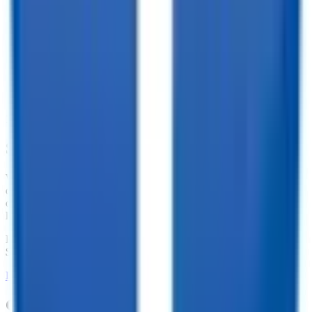
10,000+ Customer Reviews
Same Day Financing!
We offer financing for our enclosed cargo trailers, utility trailers,
dump trailers, equipment trailers, and more. With great financing
offers such as no penalties for an early payoff and Interest Rates as
low as 7.74%, what are you waiting for?
Financing Available from
$
204.20
/mo.
LEARN MORE ABOUT FINANCING
Customize your trailer to fit your needs!