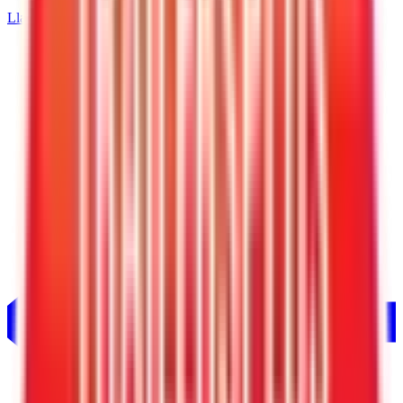
Llamar
520-729-2020
Inicio
/
Arizona
/
Tucson
/
Remolques de carga de 7' de ancho
/
Interstate Remolque de carga Patriot V-Nose de 7 x 14