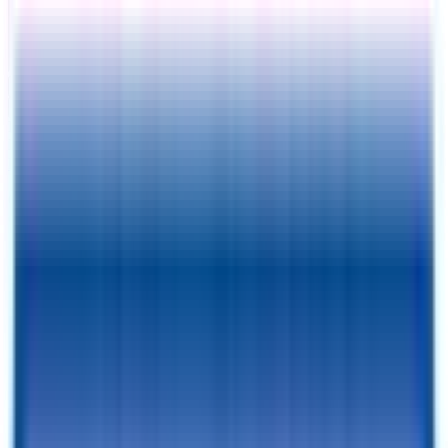
Exterior View
Vista interior
Fotos
Precio:
$
6399
Desde tan solo
$
204.20
/mes
RESERVA POR 1 $ Y FINALIZA LA COMPRA
Con un depósito reembolsable de 1 $ podrás reservar esta caravana
durante 7 días
PIDE UNA CITA
¡Reserva una visita con nuestro equipo para obtener más
información y ver nuestro catálogo!
¿Sigues viendo tráilers?
Así que ya tienes este
Añadir al carrito
guardado.
Ventajas de la financiación
✓