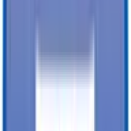
Clearance Lights
:
LED
Tail Lights
:
LED
Protección anticorrosiva
:
Revestimiento anticorrosivo
VER TODAS LAS ESPECIFICACIONES
Our customers love us!
4.8