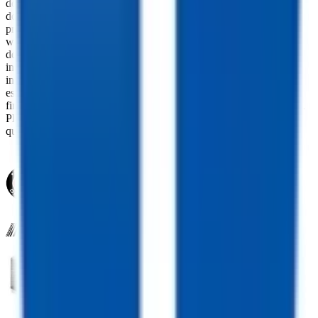
documentation fees, or other fees. All prices do not include taxes,
documentation, and licensing fees. Dealer is not responsible for
pricing errors. Financing rates and offers are national averages for
well qualified buyers. Actual rates may vary. Acquisition fees,
destination charges, tag, title, and other fees and incentives are not
included in this calculation, which is an estimate only. The default
interest rate is based on a 36-month loan. Monthly payment
estimates are for informational purposes and do not represent a
financing offer from the seller of this trailer. Other taxes may apply.
Please contact dealer for specific details regarding price and
qualification.