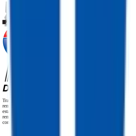
TrailersPlus es tu punto único de referencia para la venta de
remolques, recambios y servicio técnico. Con más de 92
establecimientos repartidos por todo el país y más de 12000
remolques disponibles a nivel nacional, somos el mayor
concesionario independiente de remolques de EE. UU.