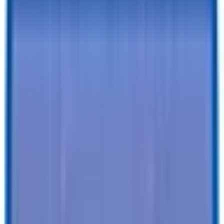
Paga desde tan solo $
204.20
/mes - Con financiación tradicional
✓
Opción de alquiler con opción a compra disponible con C3: se
aprueban todos los historiales crediticios
✓
Financiación en el mismo día
✓
Sin penalización por amortización anticipada
¿Quieres saber más?
Solicitar financiación
o
¡Llama ahora!
520-
729-2020
Especificaciones
Descripción
Detalles del tráiler
Color
:
BLANCO
A ustedes
:
Remolque de carga Patriot V-Nose de 7 x 14
Tires
:
Radial
Tipo de bola / tapón
:
2-5/16" / 7 vías
Ven
:
4RAPT1429TK115791
Características