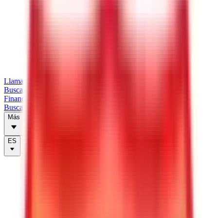
Llamar
Buscar tráilers
Financiación
Buscador de tiendas
Más
ES