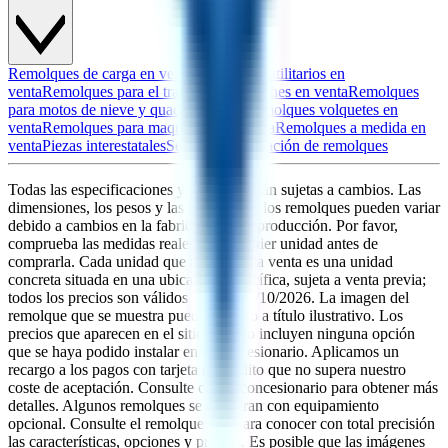
Remolques de carga en venta
Remolques utilitarios en
venta
Remolques para el transporte de coches en venta
Remolques
para motos de nieve y quads en venta
Remolques volquetes en
venta
Remolques para maquinaria en venta
Remolques a medida en
venta
Piezas interestatales
Servicio y reparación de remolques
Todas las especificaciones y medidas están sujetas a cambios. Las
dimensiones, los pesos y las medidas de los remolques pueden variar
debido a cambios en la fabricación y la producción. Por favor,
comprueba las medidas reales de cualquier unidad antes de
comprarla. Cada unidad que aparece a la venta es una unidad
concreta situada en una ubicación específica, sujeta a venta previa;
todos los precios son válidos hasta el
08/10/2026
. La imagen del
remolque que se muestra puede ser solo a título ilustrativo. Los
precios que aparecen en el sitio web no incluyen ninguna opción
que se haya podido instalar en el concesionario. Aplicamos un
recargo a los pagos con tarjeta de crédito que no supera nuestro
coste de aceptación. Consulte con el concesionario para obtener más
detalles. Algunos remolques se muestran con equipamiento
opcional. Consulte el remolque real para conocer con total precisión
las características, opciones y precios. Es posible que las imágenes