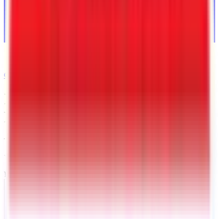
CORREO ELECTRÓNICO
Interstate Remolque de carga
Patriot V-Nose de 7 x 14
Tucson
, AZ
VIN:
4RAPT1429TK115791
EN STOCK