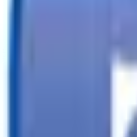
Llamar
Buscar tráilers
Financiación
Buscador de tiendas
Más
ES