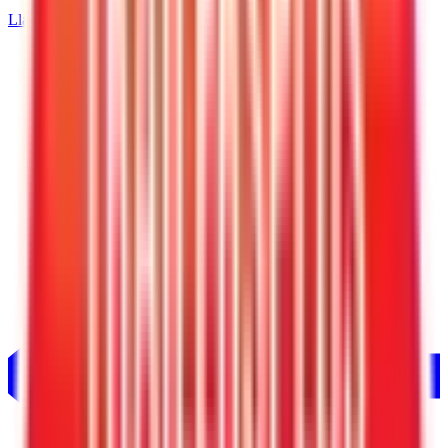
Llamar
520-729-2020
Inicio
/
Arizona
/
Tucson
/
Remolques de carga de 6' de ancho
/
Interstate Remolque de carga cerrado Patriot V-Nose de 6 x
10