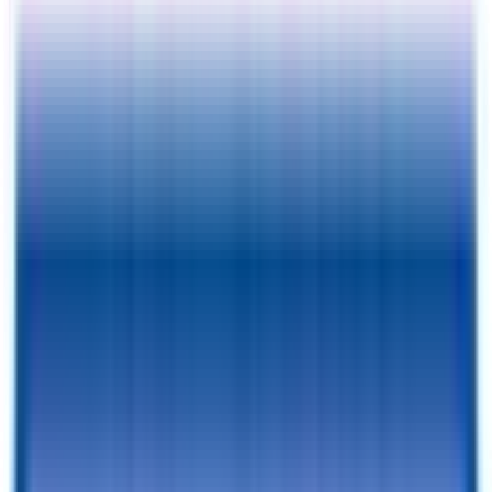
Exterior View
Vista interior
Fotos
Precio:
$
4487
Desde tan solo
$
143.19
/mes
VOLVER AL CATÁLOGO
Ventajas de la financiación
✓
Paga desde tan solo $
143.19
/mes - Con financiación tradicional
✓
Opción de alquiler con opción a compra disponible con C3: se
aprueban todos los historiales crediticios
✓
Financiación en el mismo día
✓
Sin penalización por amortización anticipada