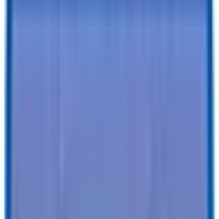
¿Quieres saber más?
Solicitar financiación
o
¡Llama ahora!
520-
729-2020
Especificaciones
Descripción
Detalles del tráiler
Color
:
BLANCO
Remolque de carga cerrado Patriot V-Nose de 6
A ustedes
:
x 10
Tires
:
Radial
Tipo de bola /
2" / 4 vías
tapón
:
Ven
:
4RAPT1012TK115726
Características
Clearance Lights
:
LED
Tail Lights
:
LED
Protección anticorrosiva
:
Revestimiento anticorrosivo
VER TODAS LAS ESPECIFICACIONES