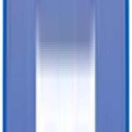
Our customers love us!
4.8