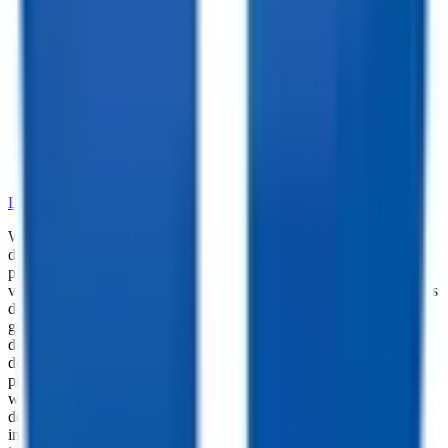
•
Dependable Trailer Parts
•
Versatile Accessories
•
Cargo Management Tools
•
Skilled Service and Installation
•
Dependable Trailer Parts
•
Versatile Accessories
•
Cargo Management Tools
•
Skilled Service and Installation
LEARN MORE ABOUT OUR PARTS SELECTION
While every reasonable effort is made to ensure the accuracy of this
data, we are not responsible for any errors or omissions regarding
pricing, vehicle photos, accessories, parts or equipment. Please
verify any information in question with a dealership Manager. Prices
do not include additional fees and costs of closing, including
government fees and taxes, any finance charges, any dealer
documentation fees, or other fees. All prices do not include taxes,
documentation, and licensing fees. Dealer is not responsible for
pricing errors. Financing rates and offers are national averages for
well qualified buyers. Actual rates may vary. Acquisition fees,
destination charges, tag, title, and other fees and incentives are not
included in this calculation, which is an estimate only. The default