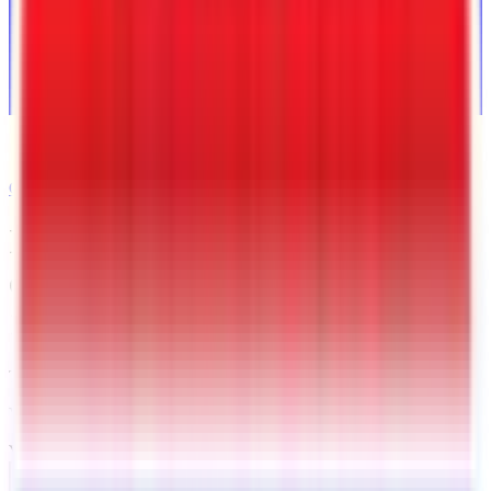
CORREO ELECTRÓNICO
Interstate Remolque de carga
cerrado Patriot V-Nose de 6 x
10
Tucson
, AZ
VIN:
4RAPT1012TK115726
VENDIDO