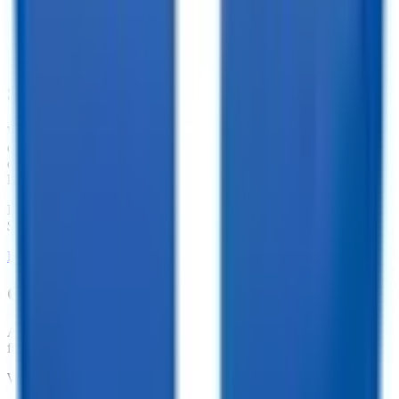
10,000+ Customer Reviews
Same Day Financing!
We offer financing for our enclosed cargo trailers, utility trailers,
dump trailers, equipment trailers, and more. With great financing
offers such as no penalties for an early payoff and Interest Rates as
low as 7.74%, what are you waiting for?
Financing Available from
$
143.19
/mo.
LEARN MORE ABOUT FINANCING
Customize your trailer to fit your needs!
At TrailersPlus, we pride ourselves on providing the parts you need
for your trailer.
We offer: