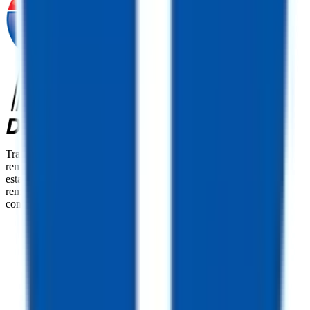
TrailersPlus es tu punto único de referencia para la venta de
remolques, recambios y servicio técnico. Con más de 92
establecimientos repartidos por todo el país y más de 11800
remolques disponibles a nivel nacional, somos el mayor
concesionario independiente de remolques de EE. UU.