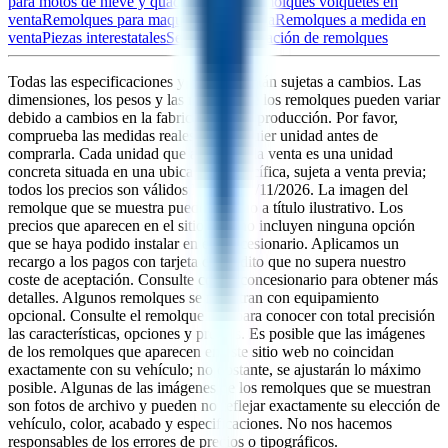
para motos de nieve y quads en venta
Remolques volquetes en
venta
Remolques para maquinaria en venta
Remolques a medida en
venta
Piezas interestatales
Servicio y reparación de remolques
Todas las especificaciones y medidas están sujetas a cambios. Las
dimensiones, los pesos y las medidas de los remolques pueden variar
debido a cambios en la fabricación y la producción. Por favor,
comprueba las medidas reales de cualquier unidad antes de
comprarla. Cada unidad que aparece a la venta es una unidad
concreta situada en una ubicación específica, sujeta a venta previa;
todos los precios son válidos hasta el
08/11/2026
. La imagen del
remolque que se muestra puede ser solo a título ilustrativo. Los
precios que aparecen en el sitio web no incluyen ninguna opción
que se haya podido instalar en el concesionario. Aplicamos un
recargo a los pagos con tarjeta de crédito que no supera nuestro
coste de aceptación. Consulte con el concesionario para obtener más
detalles. Algunos remolques se muestran con equipamiento
opcional. Consulte el remolque real para conocer con total precisión
las características, opciones y precios. Es posible que las imágenes
de los remolques que aparecen en este sitio web no coincidan
exactamente con su vehículo; no obstante, se ajustarán lo máximo
posible. Algunas de las imágenes de los remolques que se muestran
son fotos de archivo y pueden no reflejar exactamente su elección de
vehículo, color, acabado y especificaciones. No nos hacemos
responsables de los errores de precios o tipográficos.