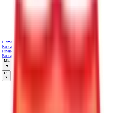
Llamar
Buscar tráilers
Financiación
Buscador de tiendas
Más
ES