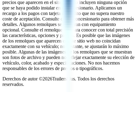
precios que aparecen en el sitio web no incluyen ninguna opción
que se haya podido instalar en el concesionario. Aplicamos un
recargo a los pagos con tarjeta de crédito que no supera nuestro
coste de aceptación. Consulte con el concesionario para obtener más
detalles. Algunos remolques se muestran con equipamiento
opcional. Consulte el remolque real para conocer con total precisión
las características, opciones y precios. Es posible que las imágenes
de los remolques que aparecen en este sitio web no coincidan
exactamente con su vehículo; no obstante, se ajustarán lo máximo
posible. Algunas de las imágenes de los remolques que se muestran
son fotos de archivo y pueden no reflejar exactamente su elección de
vehículo, color, acabado y especificaciones. No nos hacemos
responsables de los errores de precios o tipográficos.
Derechos de autor ©
2026
TrailersPlus. Todos los derechos
reservados.