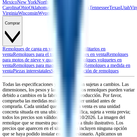
Mexico
New York
North
Carolina
Ohio
Oklahoma
Oregon
Pennsylvania
Tennessee
Texas
Utah
Vir
Virginia
Wisconsin
Wyoming
Comprar
Remolques de carga en venta
Remolques utilitarios en
venta
Remolques para el transporte de coches en venta
Remolques
para motos de nieve y quads en venta
Remolques volquetes en
venta
Remolques para maquinaria en venta
Remolques a medida en
venta
Piezas interestatales
Servicio y reparación de remolques
Todas las especificaciones y medidas están sujetas a cambios. Las
dimensiones, los pesos y las medidas de los remolques pueden variar
debido a cambios en la fabricación y la producción. Por favor,
comprueba las medidas reales de cualquier unidad antes de
comprarla. Cada unidad que aparece a la venta es una unidad
concreta situada en una ubicación específica, sujeta a venta previa;
todos los precios son válidos hasta el
08/10/2026
. La imagen del
remolque que se muestra puede ser solo a título ilustrativo. Los
precios que aparecen en el sitio web no incluyen ninguna opción
que se haya podido instalar en el concesionario. Aplicamos un