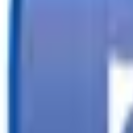
Llamar
Buscar tráilers
Financiación
Buscador de tiendas
Más
ES