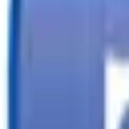
Llamar
Buscar tráilers
Financiación
Buscador de tiendas
Más
ES