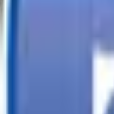
Llamar
Buscar tráilers
Financiación
Buscador de tiendas
Más
ES