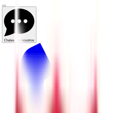
Chatea con nosotros