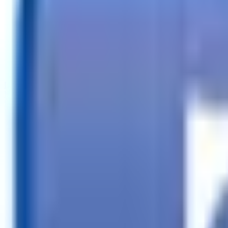
Llamar
Buscar tráilers
Financiación
Buscador de tiendas
Más
ES