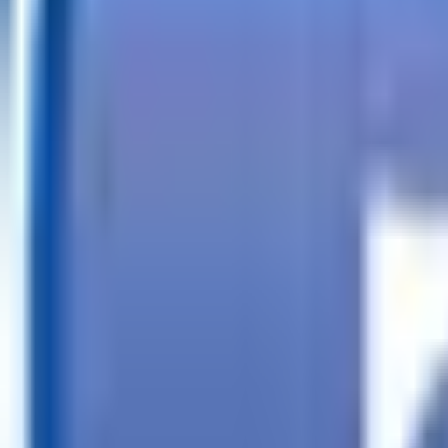
Llamar
Buscar tráilers
Financiación
Buscador de tiendas
Más
ES