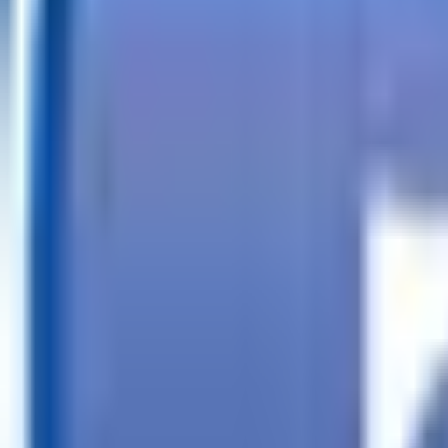
Llamar
Buscar tráilers
Financiación
Buscador de tiendas
Más
ES